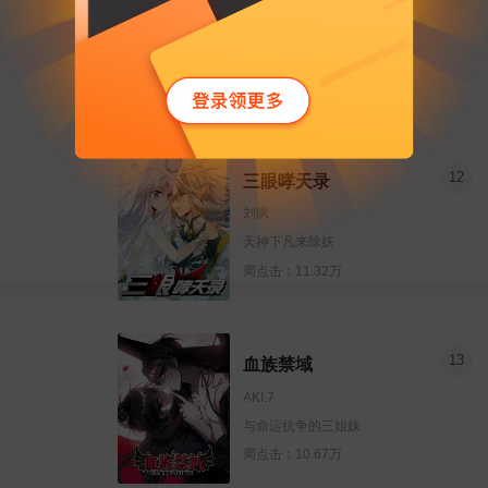
D&C MEDIA
腹黑公主的黑暗童话
周点击：12.04万
12
三眼哮天录
刘飒
天神下凡来除妖
周点击：11.32万
13
血族禁域
AKI.7
与命运抗争的三姐妹
周点击：10.67万