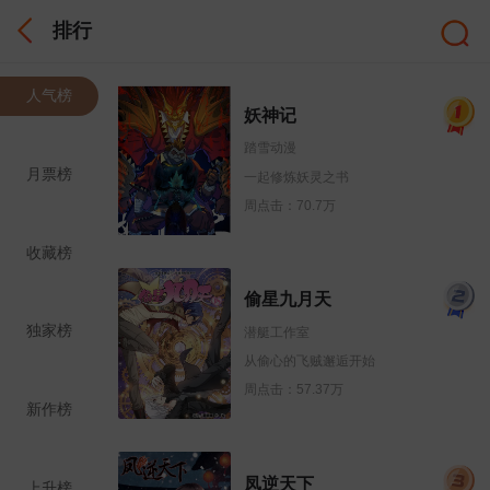
排行
人气榜
妖神记
踏雪动漫
月票榜
一起修炼妖灵之书
周点击：70.7万
收藏榜
偷星九月天
独家榜
潜艇工作室
从偷心的飞贼邂逅开始
周点击：57.37万
新作榜
凤逆天下
上升榜