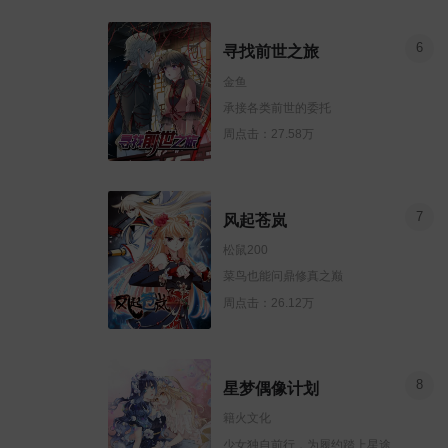
6
寻找前世之旅
金鱼
承接各类前世的委托
周点击：27.58万
7
风起苍岚
松鼠200
菜鸟也能问鼎修真之巅
周点击：26.12万
8
星梦偶像计划
籍火文化
少女独自前行，为履约踏上星途