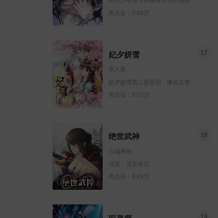
黑环少年改写异能者世界的规则
周点击：9.09万
17
妃夕妍雪
食人鱼
妃夕妍雪第二部开启，缘起之章
周点击：9.07万
18
绝世武神
云端漫画
武道，决定命运
周点击：8.89万
19