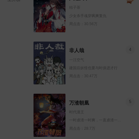
桔子茶
少女杀手魂穿飒爽复仇
周点击：30.56万
4
非人哉
一汪空气
建国后妖怪也要与时俱进才行
周点击：30.47万
5
万渣朝凰
时代漫王
一时虐渣一时爽，一直虐渣一直爽
周点击：28.7万