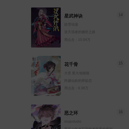
14
星武神诀
踏雪动漫
逆天强者的撼世之路
周点击：10.04万
15
花千骨
大歪 尾大地猫猫
跨越仙妖的师徒恋
周点击：9.38万
16
恶之环
snapstudio