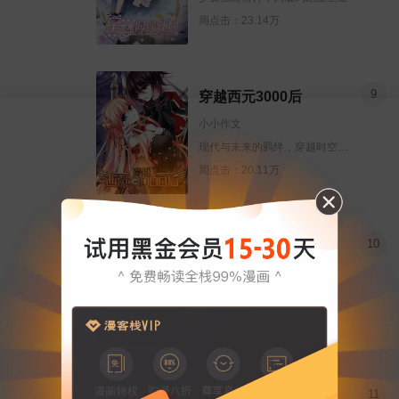
周点击：23.14万
9
穿越西元3000后
小小作文
现代与未来的羁绊，穿越时空的爱恋
周点击：20.11万
10
逆天邪神
二次元动漫
一代邪神出世，君临天下！
周点击：13.75万
11
皇帝的独生女