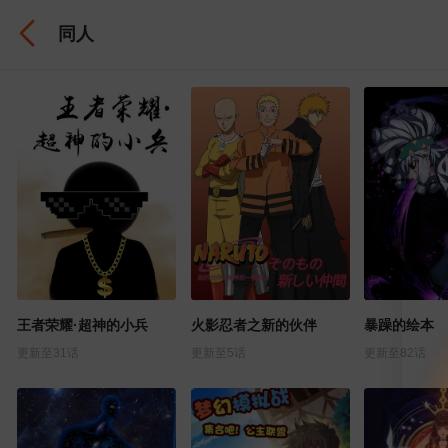
同人
王者荣耀·超神的小兵
火影忍者之新的伙伴
暴躁的绘本
更新至31话
更新至5话
更新至82话