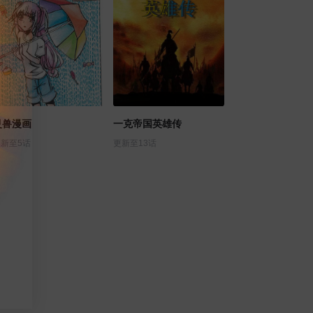
灵兽漫画
一克帝国英雄传
新至5话
更新至13话