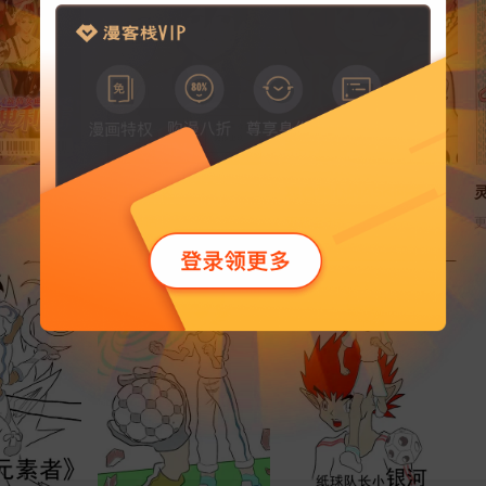
饿狼的面包
瑰色酒心的ASK问答
更新至4话
更新至3话
更