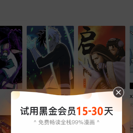
幻影丹尼之阿米蒂后传
启
X
更新至53话
更新至33话
更