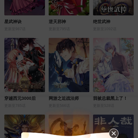
星武神诀
逆天邪神
绝世武神
更新至987话
更新至795话
更新至1092话
穿越西元3000后
网游之近战法师
我被总裁黑上了！
更新至785话
更新至566话
更新至528话