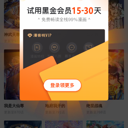
神武天尊
逆天剑神
非人哉
更新至921话
更新至633话
更新至1254话
我是大仙尊
地府我开的
绝世战魂
更新至870话
更新至791话
更新至768话