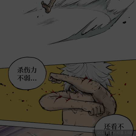
001. 突然的相遇
1
/
48