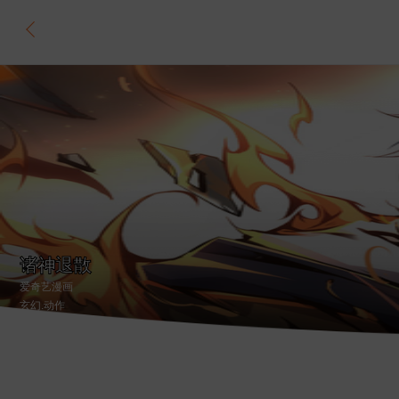
诸神退散
爱奇艺漫画
玄幻
.动作