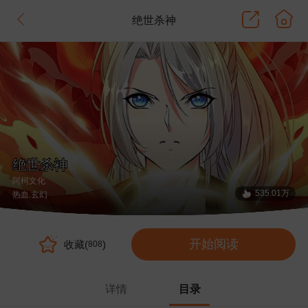
绝世杀神
绝世杀神
阿柯文化
535.01万
热血
.玄幻
开始阅读
收藏(
)
808
详情
目录