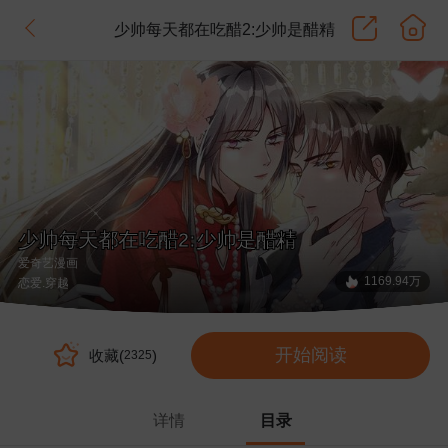
少帅每天都在吃醋2:少帅是醋精
少帅每天都在吃醋2:少帅是醋精
爱奇艺漫画
1169.94万
恋爱
.穿越
开始阅读
收藏(
)
2325
详情
目录