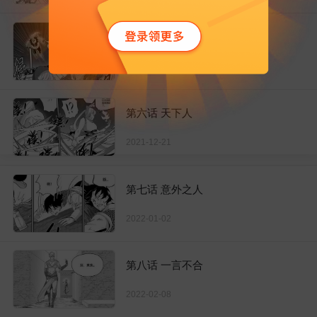
第五话 鏖战
2021-12-02
第六话 天下人
2021-12-21
第七话 意外之人
2022-01-02
第八话 一言不合
2022-02-08