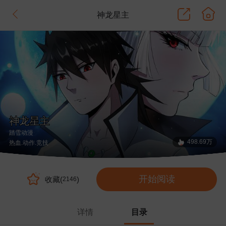
神龙星主
神龙星主
踏雪动漫
498.69万
热血
.动作
.竞技
开始阅读
收藏(
)
2146
详情
目录