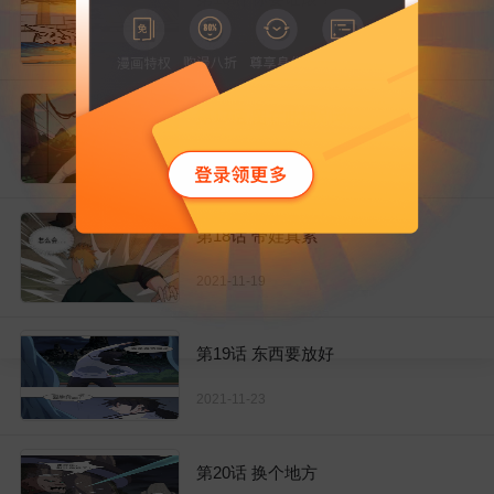
2021-11-12
第17话 留在此地别动
2021-11-16
第18话 带娃真累
2021-11-19
第19话 东西要放好
2021-11-23
第20话 换个地方