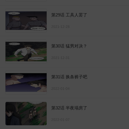
第29话 工具人罢了
2021-12-28
第30话 猛男对决？
2021-12-31
第31话 换条裤子吧
2022-01-04
第32话 半夜塌房了
2022-01-07