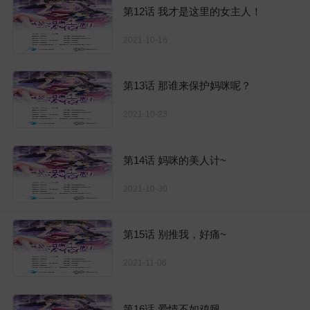
第12话 我才是这里的女主人！
2021-10-16
第13话 那谁来保护妈咪呢？
2021-10-23
第14话 妈咪的美人计~
2021-10-30
第15话 别推我，好痛~
2021-11-06
第16话 爱情不如鸡腿