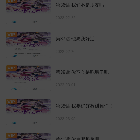
第36话 我们不是朋友吗
2022-02-22
第37话 他离我好近！
2022-02-26
第38话 你不会是吃醋了吧
2022-03-01
第39话 我要好好教训你们！
2022-03-05
第40话 你算哪根葱啊