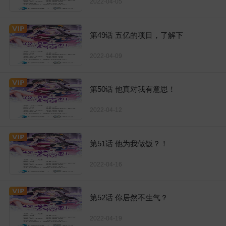
2022-04-05
第49话 五亿的项目，了解下
2022-04-09
第50话 他真对我有意思！
2022-04-12
第51话 他为我做饭？！
2022-04-16
第52话 你居然不生气？
2022-04-19