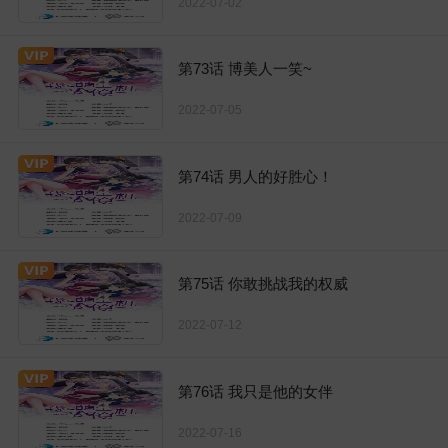
2022-07-02
第73话 博美人一笑~
2022-07-05
第74话 男人的好胜心！
2022-07-09
第75话 你敢挑战我的权威
2022-07-12
第76话 我只是他的女伴
2022-07-16