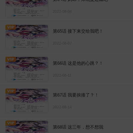
2022-06-04
第65话 接下来交给我吧！
2022-06-07
第66话 这是他的心跳？！
2022-06-11
第67话 我要挨揍了？！
2022-06-14
第68话 这三年，想不想我