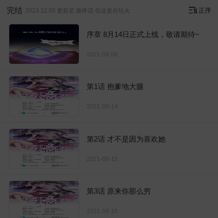
完结
正序
2023.12.05 更新至 最终话 你这是在玩火
序章 8月14日正式上线，敬请期待~
2021-08-06
第1话 抱爹地大腿
2021-08-14
第2话 才不是因为喜欢她
2021-08-15
第3话 原来你那么穷
2021-08-16