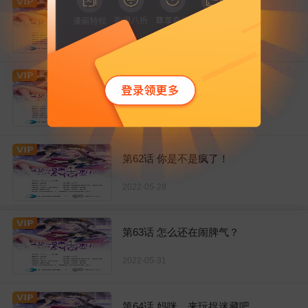
第60话 我对他做了什么啊！
2022-05-21
第61话 你不想负责吗？
2022-05-24
第62话 你是不是疯了！
2022-05-28
第63话 怎么还在闹脾气？
2022-05-31
第64话 妈咪，来玩捉迷藏吧