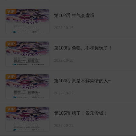
第102话 生气会虚哦
2022-10-15
第103话 色狼…不和你玩了！
2022-10-18
第104话 真是不解风情的人~
2022-10-22
第105话 糟了！景乐没钱！
2022-10-25