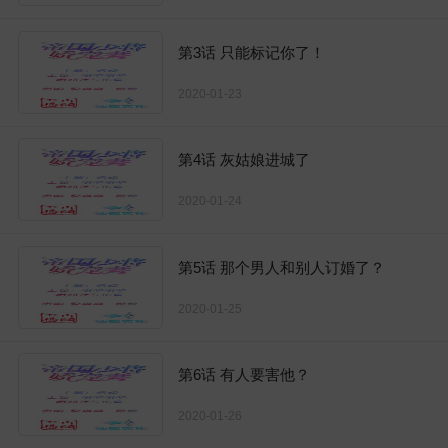
第3话 只能标记你了！
2020-01-23
第4话 灰姑娘进城了
2020-01-24
第5话 那个男人和别人订婚了？
2020-01-25
第6话 有人要害他？
2020-01-26