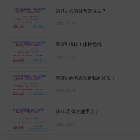
第7话 我的臂弯舒服么？
2020-01-27
第8话 糟糕！体检危机
2020-01-29
第9话 他怎么知道我的体质！
2020-02-01
第10话 落在他手上了
2020-02-04