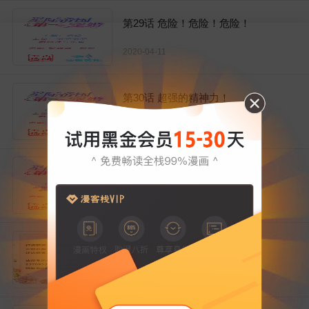
第29话 危险！危险！危险！
2020-04-11
第30话 超强的精神力！
2020-04-14
第31话 要么死要么被标记
2020-04-18
4月20日获奖名单
2020-04-20