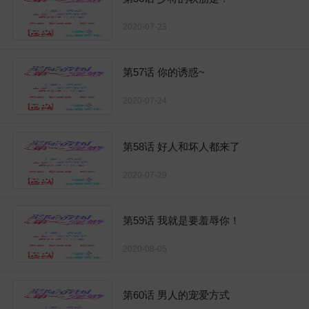
2020-07-23
第57话 你的诱惑~
2020-07-24
第58话 好人和坏人都来了
2020-07-29
第59话 我就是要羞辱你！
2020-08-05
第60话 男人的宠爱方式