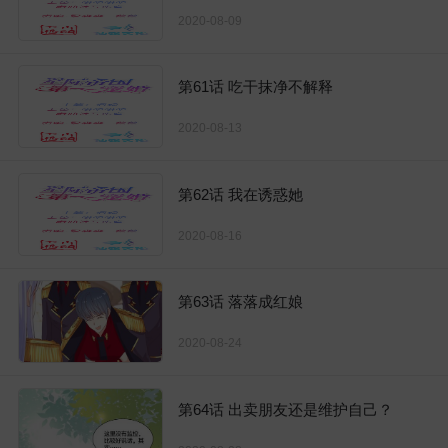
2020-08-09
第61话 吃干抹净不解释
2020-08-13
第62话 我在诱惑她
2020-08-16
第63话 落落成红娘
2020-08-24
第64话 出卖朋友还是维护自己？