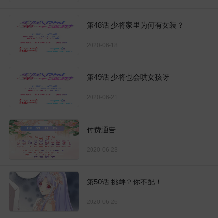
第48话 少将家里为何有女装？
2020-06-18
第49话 少将也会哄女孩呀
2020-06-21
付费通告
2020-06-23
第50话 挑衅？你不配！
2020-06-26