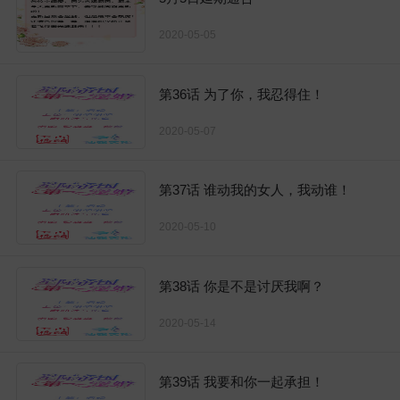
2020-05-05
第36话 为了你，我忍得住！
2020-05-07
第37话 谁动我的女人，我动谁！
2020-05-10
第38话 你是不是讨厌我啊？
2020-05-14
第39话 我要和你一起承担！