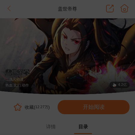
盖世帝尊
盖世帝尊
二次元动漫
4.2亿
热血
.玄幻
.动作
开始阅读
收藏(
)
12.27万
详情
目录