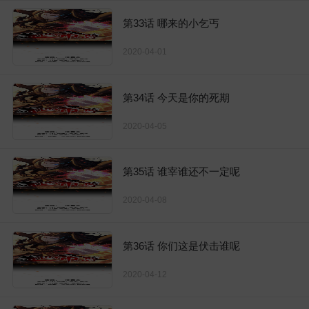
第33话 哪来的小乞丐
2020-04-01
第34话 今天是你的死期
2020-04-05
第35话 谁宰谁还不一定呢
2020-04-08
第36话 你们这是伏击谁呢
2020-04-12