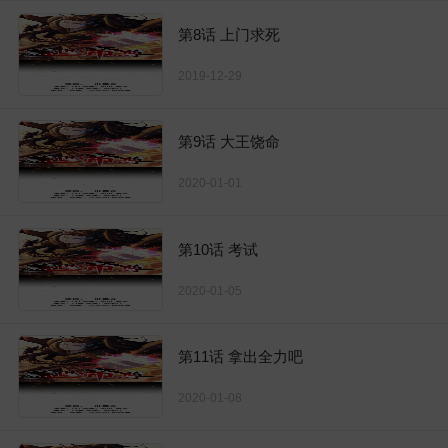
第8话 上门求死
2019-12-29
第9话 大王饶命
2020-01-01
第10话 考试
2020-01-05
第11话 拿出全力吧
2020-01-08