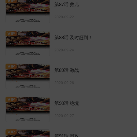
第87话 救儿
2020-09-22
第88话 及时赶到！
2020-09-24
第89话 激战
2020-09-26
第90话 绝境
2020-09-27
第91话 围攻