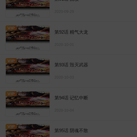
2020-09-29
第92话 精气大龙
2020-10-01
第93话 毁灭武器
2020-10-03
第94话 记忆中断
2020-10-04
第95话 阴魂不散