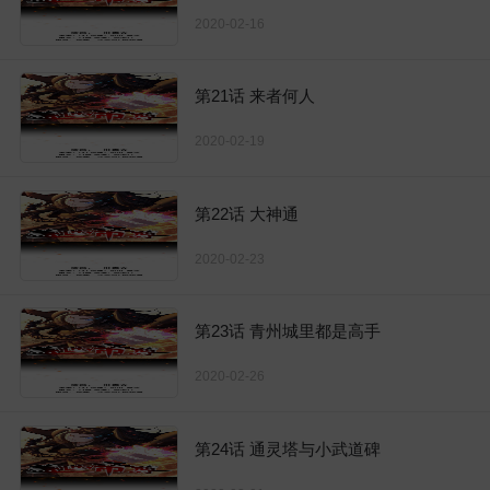
2020-02-16
第21话 来者何人
2020-02-19
第22话 大神通
2020-02-23
第23话 青州城里都是高手
2020-02-26
第24话 通灵塔与小武道碑