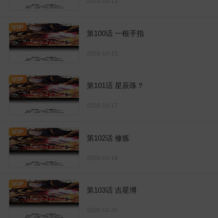
2020-10-13
第100话 一根手指
2020-10-15
第101话 星辰珠？
2020-10-17
第102话 修炼
2020-10-18
第103话 吉星博
2020-10-20