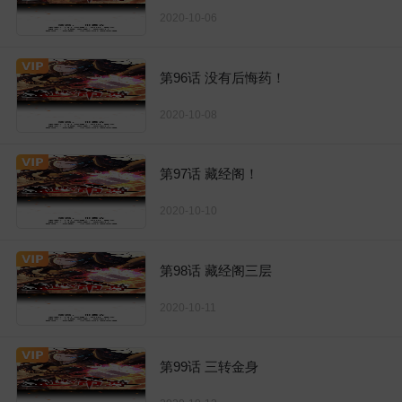
2020-10-06
第96话 没有后悔药！
2020-10-08
第97话 藏经阁！
2020-10-10
第98话 藏经阁三层
2020-10-11
第99话 三转金身