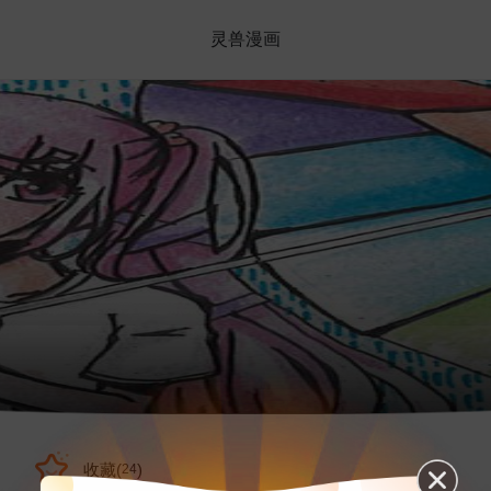
灵兽漫画
收藏(
)
24