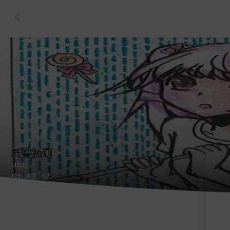
灵兽漫画
MJiffy
校园
.搞笑
.同人