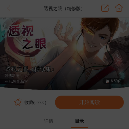
透视之眼（精修版）
透视之眼（精修版）
踏雪动漫
6.59亿
生活
.热血
.后宫
开始阅读
收藏(
)
8.22万
详情
目录