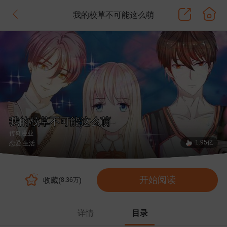
我的校草不可能这么萌
我的校草不可能这么萌
传奇漫业
1.95亿
恋爱
.生活
开始阅读
收藏(
)
8.36万
详情
目录