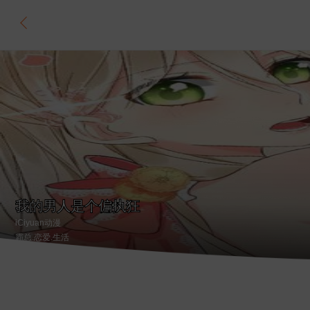
我的男人是个偏执狂
iCiyuan动漫
霸总
.恋爱
.生活