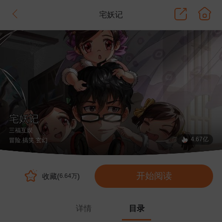
宅妖记
宅妖记
三福互娱
4.67亿
冒险
.搞笑
.玄幻
开始阅读
收藏(
)
6.64万
详情
目录