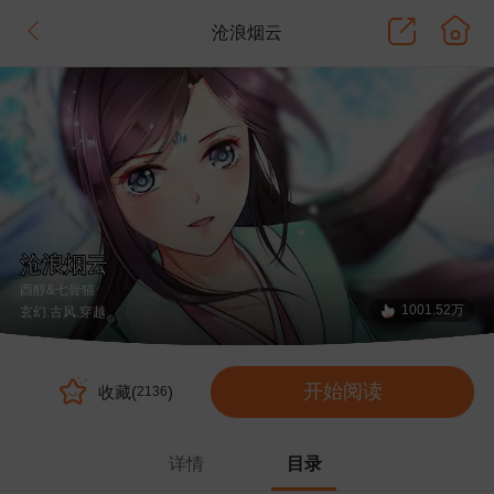
沧浪烟云
沧浪烟云
酉醇&七骨猫
1001.52万
玄幻
.古风
.穿越
开始阅读
收藏(
)
2136
详情
目录