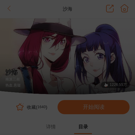
沙海
沙海
南派三叔
1226.55万
热血
.悬疑
开始阅读
收藏(
)
1640
详情
目录