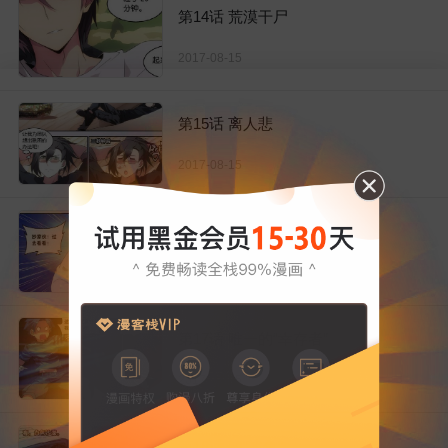
第14话 荒漠干尸
2017-08-15
第15话 离人悲
2017-08-15
第16话 夜半歌声
2017-08-15
第17话 唯一的“幸存者”
2017-08-15
第18话 钓“鲨鱼”