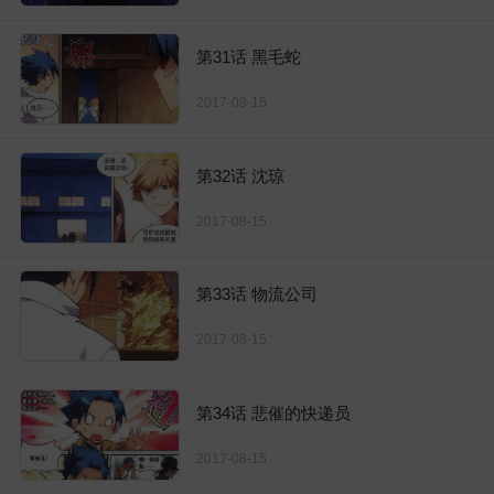
第31话 黑毛蛇
2017-08-15
第32话 沈琼
2017-08-15
第33话 物流公司
2017-08-15
第34话 悲催的快递员
2017-08-15