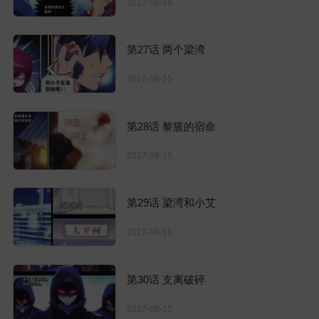
2017-08-15
第27话 两个梁湾
2017-08-15
第28话 黎簇的宿命
2017-08-15
第29话 梁湾和小艾
2017-08-15
第30话 支离破碎
2017-08-15