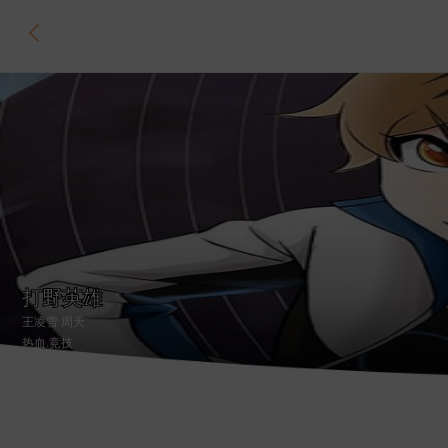
打野英雄
王凌雪 周天
热血
.竞技