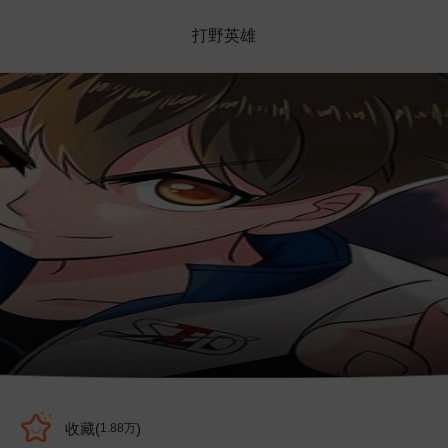
打野英雄
收藏(
)
1.88万