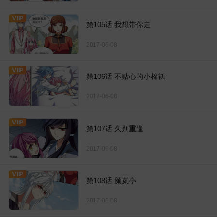
第105话 我想带你走
2017-06-08
第106话 不贴心的小棉袄
2017-06-08
第107话 久别重逢
2017-06-08
第108话 颜岚亭
2017-06-08