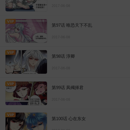
2017-06-08
第97话 唯恐天下不乱
2017-06-08
第98话 淳卿
2017-06-08
第99话 凤镯择君
2017-06-08
第100话 心在东女