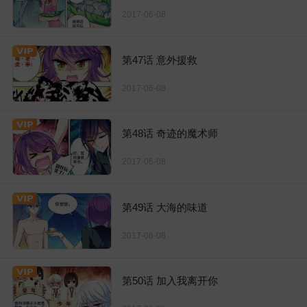
2017-06-08
第47话 意外援救
2017-06-08
第48话 奇迹的魔术师
2017-06-08
第49话 大海的味道
2017-06-08
第50话 加入我离开你