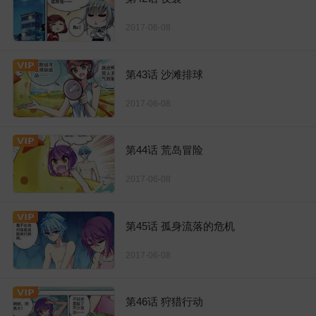
2017-06-08
第43话 沙滩排球
2017-06-08
第44话 荒岛冒险
2017-06-08
第45话 孤身流落的危机
2017-06-08
第46话 狩猎行动