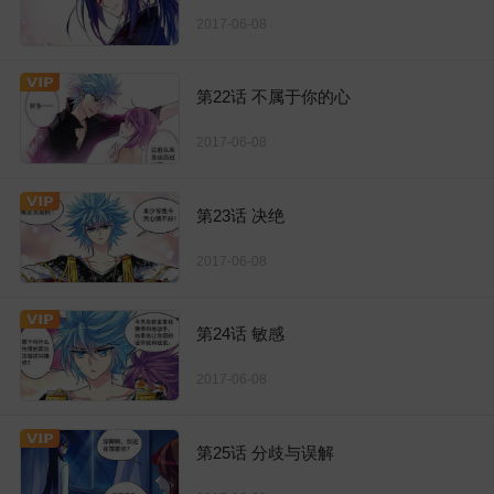
2017-06-08
第22话 不属于你的心
2017-06-08
第23话 决绝
2017-06-08
第24话 敏感
2017-06-08
第25话 分歧与误解