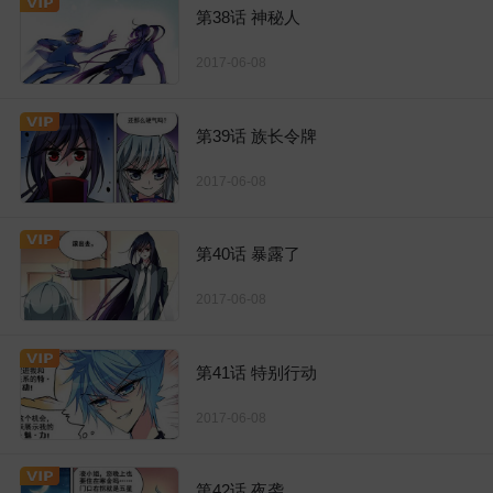
第38话 神秘人
2017-06-08
第39话 族长令牌
2017-06-08
第40话 暴露了
2017-06-08
第41话 特别行动
2017-06-08
第42话 夜袭