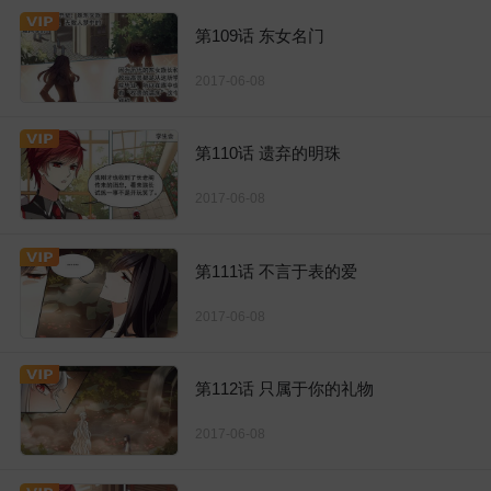
第109话 东女名门
2017-06-08
第110话 遗弃的明珠
2017-06-08
第111话 不言于表的爱
2017-06-08
第112话 只属于你的礼物
2017-06-08