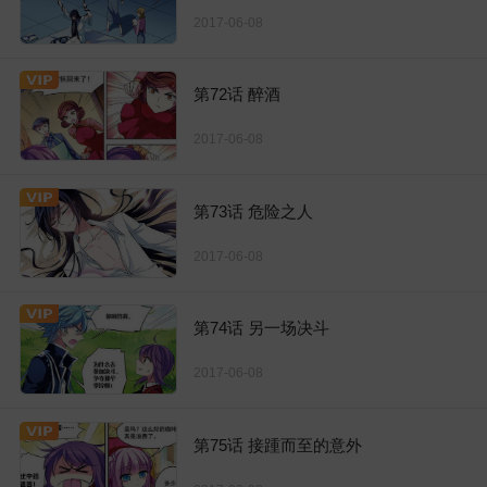
2017-06-08
第72话 醉酒
2017-06-08
第73话 危险之人
2017-06-08
第74话 另一场决斗
2017-06-08
第75话 接踵而至的意外