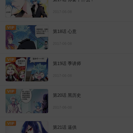
2017-06-08
第18话 心意
2017-06-08
第19话 季讲师
2017-06-08
第20话 黑历史
2017-06-08
第21话 逼供